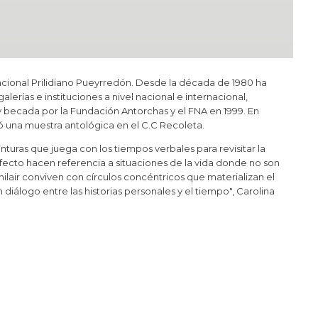
acional Prilidiano Pueyrredón. Desde la década de 1980 ha
erías e instituciones a nivel nacional e internacional,
 becada por la Fundación Antorchas y el FNA en 1999. En
ó una muestra antológica en el C.C Recoleta.
pinturas que juega con los tiempos verbales para revisitar la
rfecto hacen referencia a situaciones de la vida donde no son
ilair conviven con círculos concéntricos que materializan el
 diálogo entre las historias personales y el tiempo", Carolina