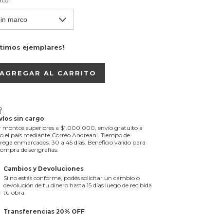
rco
ltimos ejemplares!
víos sin cargo
 montos superiores a $1.000.000, envío gratuito a
o el país mediante Correo Andreani. Tiempo de
rega enmarcados: 30 a 45 días. Beneficio válido para
compra de serigrafías.
Cambios y Devoluciones
Si no estás conforme, podés solicitar un cambio o
devolución de tu dinero hasta 15 días luego de recibida
tu obra.
Transferencias 20% OFF