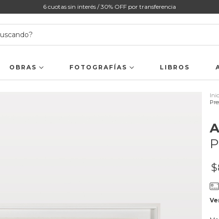
6 cuotas sin interés / 30% OFF por transferencia
OBRAS
FOTOGRAFÍAS
LIBROS
Ini
Pre
A
P
$
Ve