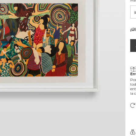
Ma
¡Ú
En
Por
tod
ent
la 