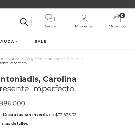
0
Ayuda
Mi cuenta
Mi carrito
AYUDA
SALE
cio
>
Galería
>
Serigrafías
>
Antoniadis, Carolina
>
sente imperfecto
ntoniadis, Carolina
resente imperfecto
886.000
12
cuotas sin interés
de
$73.833,33
r más detalles