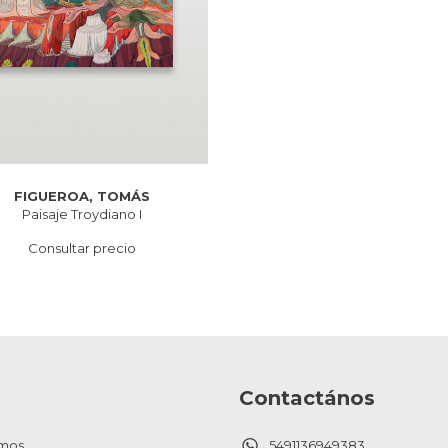
FIGUEROA, TOMÁS
Paisaje Troydiano I
Consultar precio
Contactános
mos
5491136949383