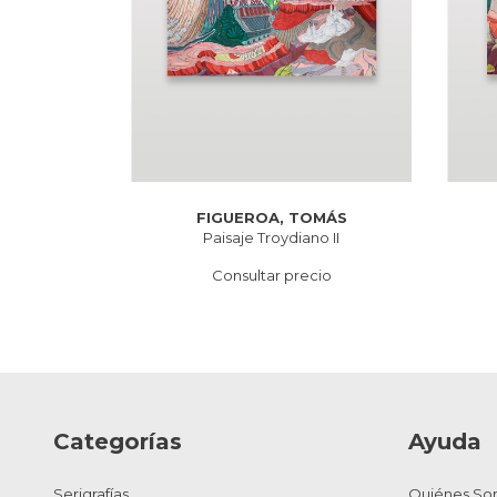
FIGUEROA, TOMÁS
Paisaje Troydiano II
Consultar precio
Categorías
Ayuda
Serigrafías
Quiénes So