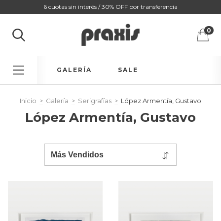
6 cuotas sin interés / 30% OFF por transferencia
0
GALERÍA
SALE
Inicio
>
Galería
>
Serigrafías
>
López Armentía, Gustavo
López Armentía, Gustavo