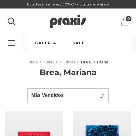
6 cuotas sin interés / 30% OFF por transferencia
0
GALERÍA
SALE
Inicio
>
Galería
>
Obras
>
Brea, Mariana
Brea, Mariana