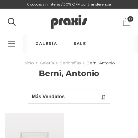
6 cuotas sin interés / 30% OFF por transferencia
0
GALERÍA
SALE
Inicio
>
Galería
>
Serigrafías
>
Berni, Antonio
Berni, Antonio