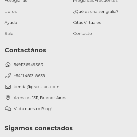
Fotografías
Preguntas Frecuentes
Libros
¿Qué es una serigrafía?
Ayuda
Citas Virtuales
Sale
Contacto
Contactános
5491136949383
+54 11 4813-8639
tienda@praxis-art.com
Arenales 1311, Buenos Aires
Visita nuestro Blog!
Sigamos conectados