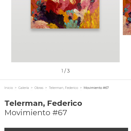
1
/
3
Inicio
>
Galería
>
Obras
>
Telerman, Federico
>
Movimiento #67
Telerman, Federico
Movimiento #67