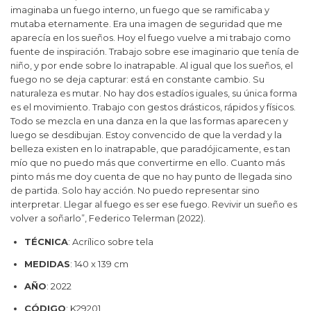
imaginaba un fuego interno, un fuego que se ramificaba y
mutaba eternamente. Era una imagen de seguridad que me
aparecía en los sueños. Hoy el fuego vuelve a mi trabajo como
fuente de inspiración. Trabajo sobre ese imaginario que tenía de
niño, y por ende sobre lo inatrapable. Al igual que los sueños, el
fuego no se deja capturar: está en constante cambio. Su
naturaleza es mutar. No hay dos estadíos iguales, su única forma
es el movimiento. Trabajo con gestos drásticos, rápidos y físicos.
Todo se mezcla en una danza en la que las formas aparecen y
luego se desdibujan. Estoy convencido de que la verdad y la
belleza existen en lo inatrapable, que paradójicamente, es tan
mío que no puedo más que convertirme en ello. Cuanto más
pinto más me doy cuenta de que no hay punto de llegada sino
de partida. Solo hay acción. No puedo representar sino
interpretar. Llegar al fuego es ser ese fuego. Revivir un sueño es
volver a soñarlo”, Federico Telerman (2022).
TÉCNICA
: Acrílico sobre tela
MEDIDAS
: 140 x 139 cm
AÑO
: 2022
CÓDIGO
: K29201