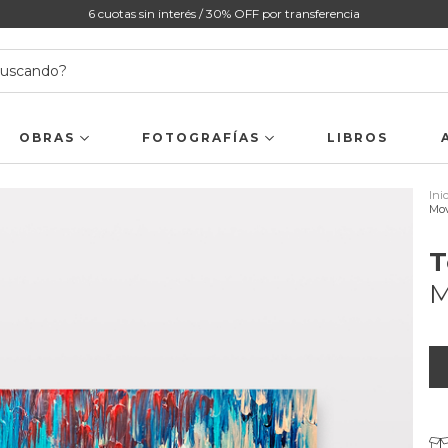
6 cuotas sin interés / 30% OFF por transferencia
OBRAS
FOTOGRAFÍAS
LIBROS
Ini
Mov
T
M