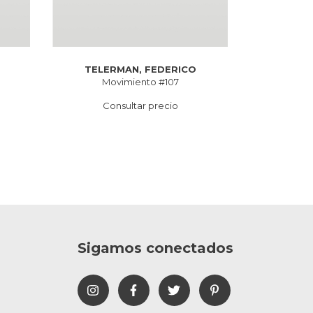
TELERMAN, FEDERICO
TELER
Movimiento #107
Duermevela: 
Consultar precio
Co
Sigamos conectados