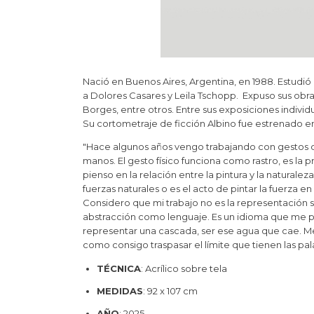
Nació en Buenos Aires, Argentina, en 1988. Estudió c
a Dolores Casares y Leila Tschopp. Expuso sus obra
Borges, entre otros. Entre sus exposiciones indivi
Su cortometraje de ficción Albino fue estrenado en 
"Hace algunos años vengo trabajando con gestos drá
manos. El gesto físico funciona como rastro, es la
pienso en la relación entre la pintura y la naturale
fuerzas naturales o es el acto de pintar la fuerza en
Considero que mi trabajo no es la representación s
abstracción como lenguaje. Es un idioma que me pe
representar una cascada, ser ese agua que cae. Me
como consigo traspasar el límite que tienen las pal
TÉCNICA
: Acrílico sobre tela
MEDIDAS
: 92 x 107 cm
AÑO
: 2025