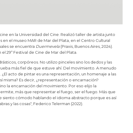
ine en la Universidad del Cine. Realizó taller de artista junto
s en el museo MAR de Mar del Plata, en el Centro Cultural
duales se encuentra
Duermevela
(Praxis, Buenos Aires, 2024).
el 29º Festival de Cine de Mar del Plata.
sticos, corpóreos. No utilizo pinceles sino los dedos y las
 prueba más fiel de que estuve ahí. Del movimiento. A menudo
za. ¿El acto de pintar es una representación, un homenaje a las
 sí misma? Es decir, ¿representación o encarnación?
ino la encarnación del movimiento. Por eso elijo la
rmite, más que representar el fuego, ser el fuego. Más que
 siento cómodo hablando el idioma abstracto porque es así
abras y las cosas", Federico Telerman (2022).