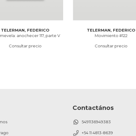
TELERMAN, FEDERICO
TELERMAN, FEDERICO
mevela: anochecer 117, parte V
Movimiento #122
Consultar precio
Consultar precio
Contactános
mos
5491136949383
Pago
+54 11 4813-8639