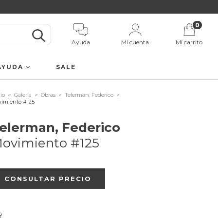
0
Ayuda
Mi cuenta
Mi carrito
AYUDA
SALE
cio
>
Galería
>
Obras
>
Telerman, Federico
>
imiento #125
elerman, Federico
ovimiento #125