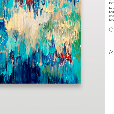
En
Por
tod
ent
la 