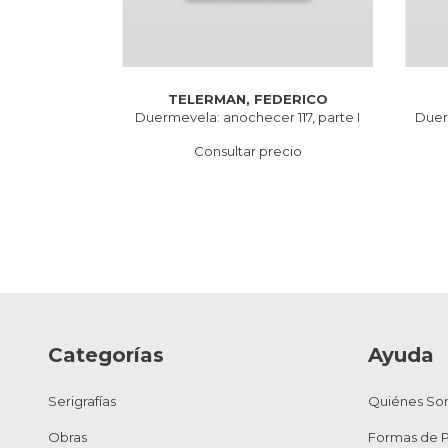
DERICO
TELERMAN, FEDERICO
114
Duermevela: anochecer 117, parte I
Duer
cio
Consultar precio
Categorías
Ayuda
Serigrafías
Quiénes So
Obras
Formas de 