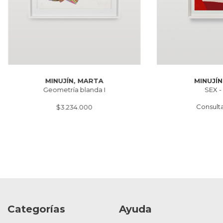
MINUJÍN
MINUJÍN, MARTA
SEX -
Geometría blanda I
Consulta
$3.234.000
Categorías
Ayuda