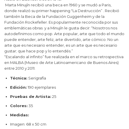
Marta Minujín recibió una beca en 1960 y se mudó a Paris,
donde realizó su primer happening "La Destrucción” . Recibió
también la Beca de la Fundación Guggenheim y de la
Fundación Rockefeller. Es popularmente reconocida por sus
emblemáticas obras y a Minujín le gusta decir: “Nosotros nos
autodefinimos como pop. Arte popular, arte que todo el mundo
puede entender, arte feliz, arte divertido, arte cómico. No un
arte que es necesario entender, es un arte que es necesario
gustar; que hace pop y lo entendés.”
“Escalando al infinito” fue realizada en el marco su retrospectiva
en MALBA (Museo de Arte Latinoamericano de Buenos Aires)
entre 2010 y 2011.
Técnica:
Serigrafía
Edición:
190 ejemplares
Pruebas de Artista:
25
Colores:
35
Medidas:
Imagen: 68 x 50 cm