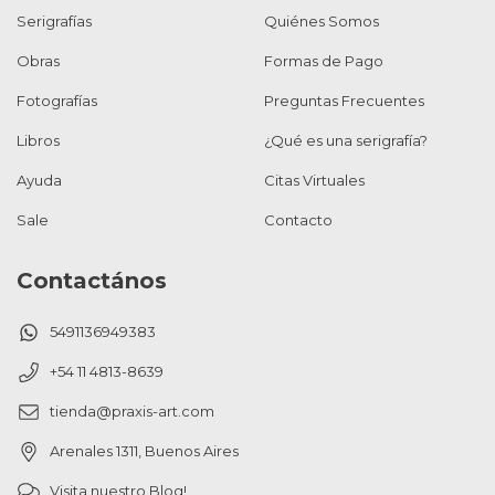
Serigrafías
Quiénes Somos
Obras
Formas de Pago
Fotografías
Preguntas Frecuentes
Libros
¿Qué es una serigrafía?
Ayuda
Citas Virtuales
Sale
Contacto
Contactános
5491136949383
+54 11 4813-8639
tienda@praxis-art.com
Arenales 1311, Buenos Aires
Visita nuestro Blog!