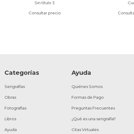
Sin título 3
Cu
Consultar precio
Consulta
Categorías
Ayuda
Serigrafías
Quiénes Somos
Obras
Formas de Pago
Fotografías
Preguntas Frecuentes
Libros
¿Qué es una serigrafía?
Ayuda
Citas Virtuales