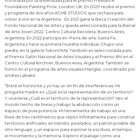
nominada por la universidad para el premio Freelance
Foundation Painting Prize, London, UK. En 2020 recibe el premio
y programa de dos años ACME STUDIOS que rechaza para
volver a vivir en la Argentina. En 2021 gana la Beca Creación del
Fondo Nacional de las Artes y queda seleccionada para la Bienal
de Arte Joven 2022, Centro Cultural Recoleta, Buenos Aires,
Argentina. En 2022 participa en +Feria de arte Santa Fe,
Argentina y hace su primera muestra individual, Chupo una
piedra, en la galería TokonOMa. También es seleccionada para
el Premio Salón Nacional de Artes Visuales y el Premio 8M en el
Centro Cultural Kirchner, Buenos Aires, Argentina. También se
formó en el programa de artes visuales Manglar, coordinado por
Andres Labaké.
"Entre el horizonte y yo hay un sin fin de interferencias. Mi
pregunta madre es: ¿Qué es la representación de un territorio?
Y viceversa ¿Cuál es el territorio de la representación? Veo el
mundo hecho de líneas y trabajo la abstracción como un
espacio de pura potencia. Mi herramienta de trabajo es una
línea de tres centímetros que repito infinitamente para construir
territorios artificiales, en tránsito, pixelados, un patrón posible de
otro lenguaje, y un espacio para explorar la escritura, el tiempo,
el movimiento y la memoria. Exploro el paisaje como una